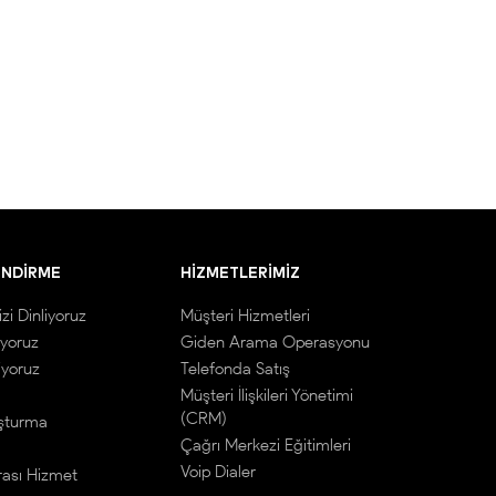
ENDIRME
HIZMETLERIMIZ
izi Dinliyoruz
Müşteri Hizmetleri
ıyoruz
Giden Arama Operasyonu
iyoruz
Telefonda Satış
Müşteri İlişkileri Yönetimi
(CRM)
uşturma
Çağrı Merkezi Eğitimleri
Voip Dialer
rası Hizmet