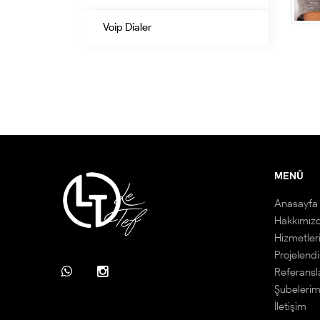
Voip Dialer
MENÜ
Anasayfa
Hakkımız
Hizmetler
Projelend
Referansl
Şubelerim
İletişim