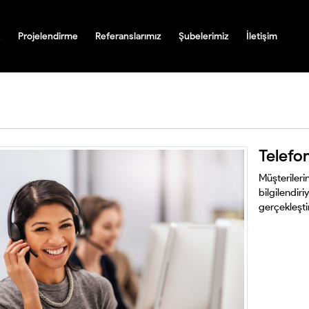
z
Projelendirme
Referanslarımız
Şubelerimiz
İletişim
Telefo
Müşterilerin
bilgilendiri
gerçekleşti