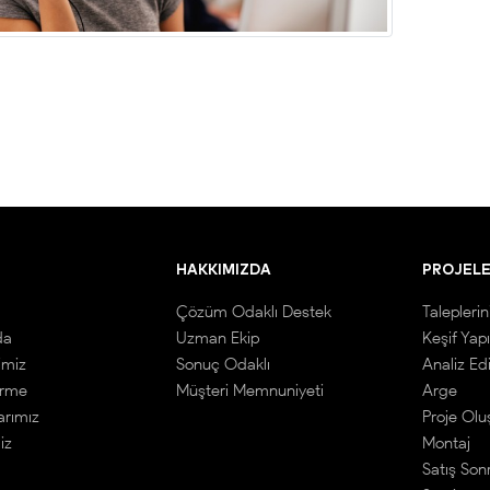
HAKKIMIZDA
PROJEL
Çözüm Odaklı Destek
Taleplerin
da
Uzman Ekip
Keşif Yap
imiz
Sonuç Odaklı
Analiz Ed
irme
Müşteri Memnuniyeti
Arge
arımız
Proje Ol
iz
Montaj
Satış Son